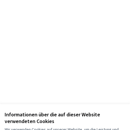
Informationen über die auf dieser Website
Nutzungsbedingungen
verwendeten Cookies
Cookie Einstellungen
Wir verwenden Cookies auf unserer Website, um die Leistung und