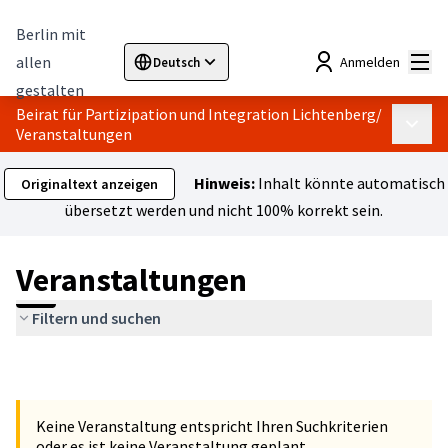
Berlin mit
Hau
allen
Anmelden
Deutsch
Sprache wählen
Choose language
Elegir el idioma
Cho
gestalten
Beirat für Partizipation und Integration Lichtenberg
/
Haupt
Veranstaltungen
Hinweis:
Inhalt könnte automatisch
Originaltext anzeigen
übersetzt werden und nicht 100% korrekt sein.
Veranstaltungen
Filtern und suchen
Keine Veranstaltung entspricht Ihren Suchkriterien
oder es ist keine Veranstaltung geplant.