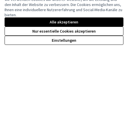
den Inhalt der Website zu verbessern. Die Cookies ermöglichen uns,
Ihnen eine individuellere Nutzererfahrung und Social-Media-Kanäle zu
bieten.
Creative Co
(Externer Li
(Externer Link)
Alle akzeptieren
Website mit
freier Software
erstellt.
Nur essentielle Cookies akzeptieren
Einstellungen
Kofinanziert durch die Europäische Union. Die
geäußerten Ansichten und Meinungen sind
jedoch ausschließlich die der Autor(en) und
spiegeln nicht unbedingt die der Europäischen
Union wider. Weder die Europäische Union
kann dafür verantwortlich gemacht werden.