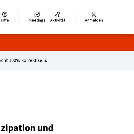
legir el idioma
Choisir la langue
Wybierz język
Dil seçiniz
زبان را انتخاب کنید
للغة
Hilfe
Meetings
Aktivität
Anmelden
cht 100% korrekt sein.
tizipation und