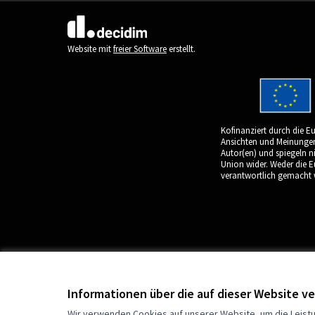
(Externer Link)
Website mit
freier Software
erstellt.
Kofinanziert durch die E
Ansichten und Meinungen 
Autor(en) und spiegeln n
Union wider. Weder die 
verantwortlich gemacht 
Informationen über die auf dieser Website 
Wir verwenden Cookies auf unserer Website, um die Leistu