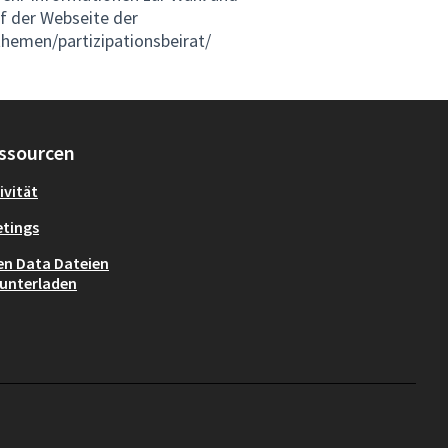
f der Webseite der
themen/partizipationsbeirat/
ssourcen
ivität
tings
n Data Dateien
unterladen