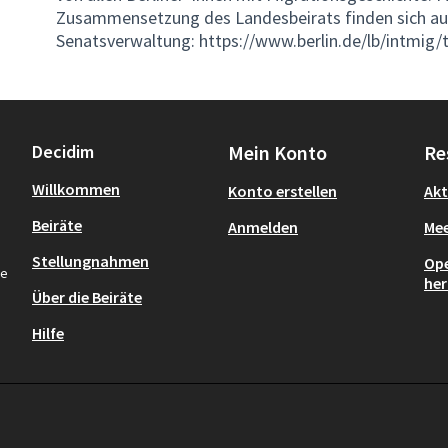
Zusammensetzung des Landesbeirats finden sich au
Senatsverwaltung:
https://www.berlin.de/lb/intmig/
Decidim
Mein Konto
Re
Willkommen
Konto erstellen
Akt
Beiräte
Anmelden
Mee
Stellungnahmen
Ope
re
her
Über die Beiräte
Hilfe