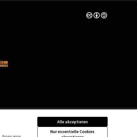
Creative Commons Lize
(Externer Link)
Alle akzeptieren
Nur essentielle Cookies
 Ihnen eine