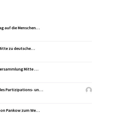
lag auf die Menschen…
 Mitte zu deutsche…
nversammlung Mitte …
es Partizipations- un…
ration Pankow zum We…