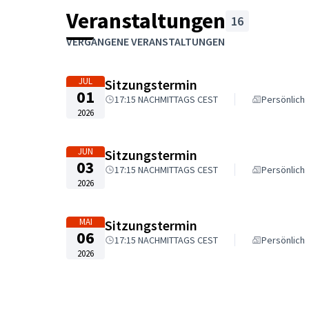
Veranstaltungen
16
Karte überspringen
Das folgende Element ist eine Karte, die die Eleme
VERGANGENE VERANSTALTUNGEN
+
−
JUL
Sitzungstermin
01
17:15 NACHMITTAGS CEST
Persönlich
2026
JUN
Sitzungstermin
03
17:15 NACHMITTAGS CEST
Persönlich
2026
MAI
Sitzungstermin
06
17:15 NACHMITTAGS CEST
Persönlich
2026