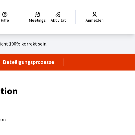
legir el idioma
Choisir la langue
Wybierz język
Dil seçiniz
زبان را انتخاب کنید
للغة
Hilfe
Meetings
Aktivität
Anmelden
cht 100% korrekt sein.
Beteiligungsprozesse
ation
ion.