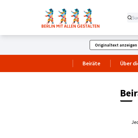
Originaltext anzeigen
Beiräte
Über di
Beir
Jed