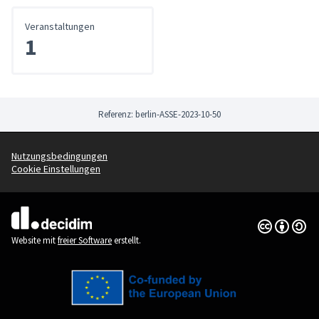
Veranstaltungen
1
Referenz: berlin-ASSE-2023-10-50
Nutzungsbedingungen
Cookie Einstellungen
Creative Co
(Externer Li
(Externer Link)
Website mit
freier Software
erstellt.