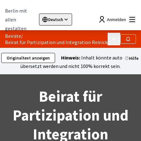
Berlin mit
Hau
allen
Anmelden
Deutsch
Sprache wählen
Choose language
Elegir el idioma
Cho
gestalten
Beiräte
/
Hauptmenü
Folgen
Beirat für Partizipation und Integration Reinickendorf
Hinweis:
Inhalt könnte automatisch
Originaltext anzeigen
Hilfe
übersetzt werden und nicht 100% korrekt sein.
Beirat für
Partizipation und
Integration