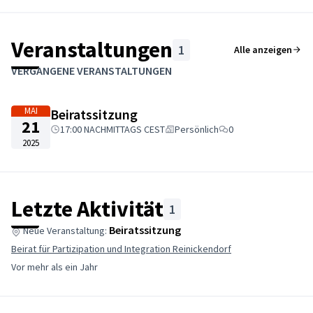
Veranstaltungen
1
Alle anzeigen
Karte überspringen
Leaflet
|
©
HERE maps
Das folgende Element ist eine Karte, die die Elemente auf dies
VERGANGENE VERANSTALTUNGEN
+
−
MAI
Beiratssitzung
21
17:00 NACHMITTAGS CEST
Persönlich
0
2025
Letzte Aktivität
1
Beiratssitzung
Neue Veranstaltung:
Beirat für Partizipation und Integration Reinickendorf
Vor mehr als ein Jahr