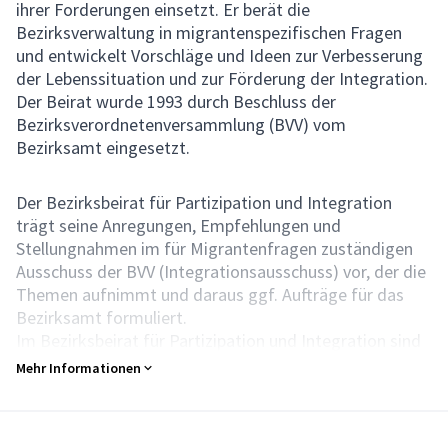
ihrer Forderungen einsetzt. Er berät die
Bezirksverwaltung in migrantenspezifischen Fragen
und entwickelt Vorschläge und Ideen zur Verbesserung
der Lebenssituation und zur Förderung der Integration.
Der Beirat wurde 1993 durch Beschluss der
Bezirksverordnetenversammlung (BVV) vom
Bezirksamt eingesetzt.
Der Bezirksbeirat für Partizipation und Integration
trägt seine Anregungen, Empfehlungen und
Stellungnahmen im für Migrantenfragen zuständigen
Ausschuss der BVV (Integrationsausschuss) vor, der die
Themen aufnimmt und daraus ggf. Aufträge für das
Bezirksamt formuliert.
Im Bezirksbeirat für Partizipation und Integration sind
die in der Migrantinnen und Migranten Arbeit in
Mehr Informationen
Spandau tätigen Gruppen und Institutionen sowie die
verschiedenen Nationalitäten vertreten. Die Mitglieder
werden auf Beschluss der BVV vom Bezirksamt für die