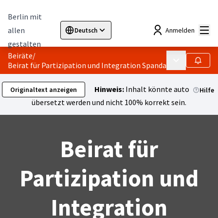
Berlin mit
Hau
allen
Anmelden
Deutsch
Sprache wählen
Choose language
Elegir el idioma
Cho
gestalten
Beiräte
/
Hauptmenü
Folgen
Beirat für Partizipation und Integration Spandau
Hinweis:
Inhalt könnte automatisch
Originaltext anzeigen
Hilfe
übersetzt werden und nicht 100% korrekt sein.
Beirat für
Partizipation und
Integration