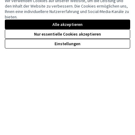
Wir verwenden Cookies auf unserer Website, um die Leistung und
den Inhalt der Website zu verbessern. Die Cookies ermöglichen uns,
Ihnen eine individuellere Nutzererfahrung und Social-Media-Kanäle zu
bieten.
Creative Co
(Externer Li
Alle akzeptieren
(Externer Link)
Website mit
freier Software
erstellt.
Nur essentielle Cookies akzeptieren
Einstellungen
Kofinanziert durch die Europäische Union. Die
geäußerten Ansichten und Meinungen sind
jedoch ausschließlich die der Autor(en) und
spiegeln nicht unbedingt die der Europäischen
Union wider. Weder die Europäische Union
kann dafür verantwortlich gemacht werden.