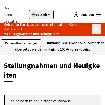
Berlin mit
Hau
allen
Anmelden
Deutsch
Sprache wählen
Choose language
Elegir el idioma
Cho
gestalten
Beirat für Partizipation und Integration Marzahn-
Hellersdorf
Haupt
/
Stellungnahmen und Neuigkeiten
Hinweis:
Inhalt könnte automatisch
Originaltext anzeigen
übersetzt werden und nicht 100% korrekt sein.
Stellungnahmen und Neuigke
iten
Es sind noch keine Beiträge vorhanden.