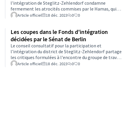
l'intégration de Steglitz-Zehlendorf condamne
fermement les atrocités commises par le Hamas, qui
ont fait des victimes parmi les civils innocents du côté
Article officiel
18 déc. 2023
0
0
israélien et palestinien. Le Conseil consultatif pour la
participation et l'intégration de Steglitz-Zehlendorf
Les coupes dans le Fonds d'intégration
s'engage en faveur de la coexistence pacifique et
solidaire entre les habitants de tous les pays du district.
décidées par le Sénat de Berlin
Le conseil consultatif pour la participation et
l'intégration du district de Steglitz-Zehlendorf partage
les critiques formulées à l'encontre du groupe de travail
national du commissaire de district pour la
Article officiel
18 déc. 2023
0
0
participation et l'intégration (communiqué de presse
du groupe de travail national des représentants des
districts pour la participation et l'intégration du 20
septembre 2023) : https://www.berlin.de/ba-steglitz-
zehlendorf/politik-und-
verwaltung/beauftragte/integration/artikel.1068418.php)
et…