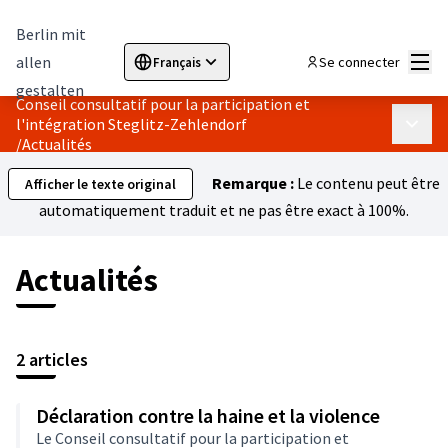
Berlin mit
Menu
allen
Se connecter
Français
Sprache wählen
Choose language
Elegir el idioma
Cho
gestalten
Conseil consultatif pour la participation et
l'intégration Steglitz-Zehlendorf
Menu p
/
Actualités
Remarque :
Le contenu peut être
Afficher le texte original
automatiquement traduit et ne pas être exact à 100%.
Actualités
2 articles
Déclaration contre la haine et la violence
Le Conseil consultatif pour la participation et