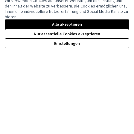
Wir verwenden Cookies auf unserer Website, um die Leistung und
den Inhalt der Website zu verbessern. Die Cookies ermöglichen uns,
Ihnen eine individuellere Nutzererfahrung und Social-Media-Kanäle zu
bieten.
Creative Co
(Externer Li
(Externer Link)
Alle akzeptieren
Website mit
freier Software
erstellt.
Nur essentielle Cookies akzeptieren
Einstellungen
Kofinanziert durch die Europäische Union. Die
geäußerten Ansichten und Meinungen sind
jedoch ausschließlich die der Autor(en) und
spiegeln nicht unbedingt die der Europäischen
Union wider. Weder die Europäische Union
kann dafür verantwortlich gemacht werden.