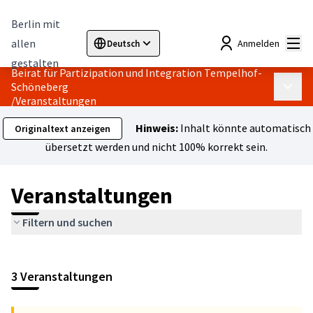
Berlin mit
Hau
allen
Anmelden
Deutsch
Sprache wählen
Choose language
Elegir el idioma
Cho
gestalten
Beirat für Partizipation und Integration Tempelhof-
Schöneberg
Haupt
/
Veranstaltungen
Hinweis:
Inhalt könnte automatisch
Originaltext anzeigen
übersetzt werden und nicht 100% korrekt sein.
Veranstaltungen
Filtern und suchen
Karte überspringen
Leaflet
|
©
HERE maps
Das folgende Element ist eine Karte, die die Elemente auf dies
+
3 Veranstaltungen
−