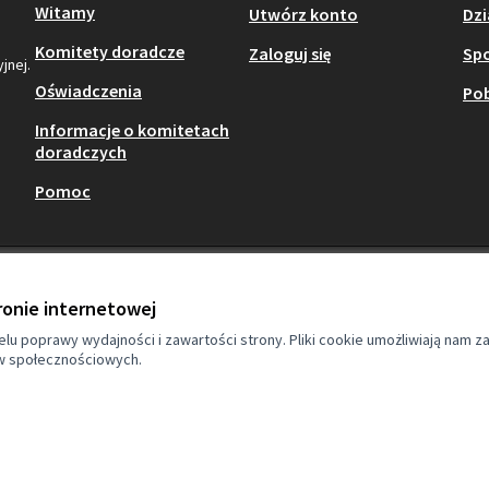
Witamy
Utwórz konto
Dzi
Komitety doradcze
Zaloguj się
Sp
jnej.
Oświadczenia
Pob
Informacje o komitetach
doradczych
Pomoc
ronie internetowej
lu poprawy wydajności i zawartości strony. Pliki cookie umożliwiają nam z
w społecznościowych.