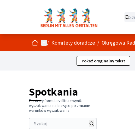
Strona główna
Menu główne
/
Komitety doradcze
/
Okręgowa Rada
Pokaż oryginalny tekst
Pomiń
Poniższy 
+
−
Spotkania
Poniższy formularz filtruje wyniki
wyszukiwania na bieżąco po zmianie
warunków wyszukiwania.