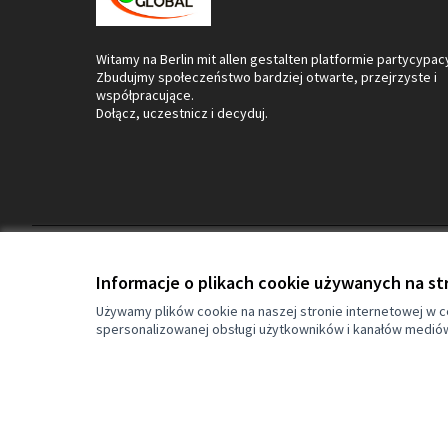
Witamy na Berlin mit allen gestalten platformie partycypacy
Zbudujmy społeczeństwo bardziej otwarte, przejrzyste i
współpracujące.
Dołącz, uczestnicz i decyduj.
Regulamin świadczenia usług
Ustawienia cookies
Informacje o plikach cookie używanych na st
Używamy plików cookie na naszej stronie internetowej w ce
spersonalizowanej obsługi użytkowników i kanałów medió
(Link zewnętrzny)
Strona internetowa powstała z użyciem
free software
.