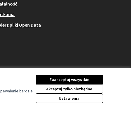
ałalność
otkania
ierz pliki Open Data
Zaakceptuj wszystkie
Akceptuj tylko niezbędne
apewnienie bardziej
Licencja Creative Comm
(Link zewnętrzny)
Ustawienia