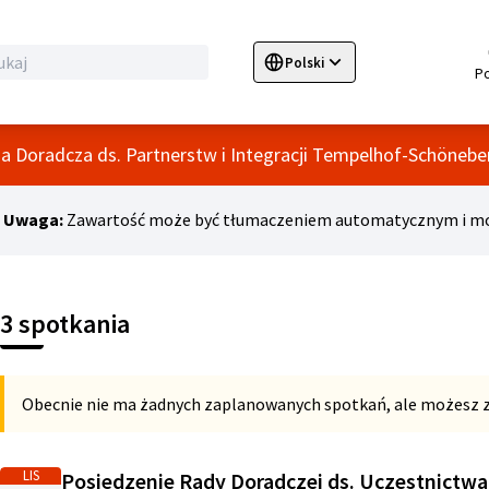
Polski
Sprache wählen
Choose language
E
 Doradcza ds. Partnerstw i Integracji Tempelhof-Schönebe
Uwaga:
Zawartość może być tłumaczeniem automatycznym i moż
 mapę
element to mapa, która przedstawia elementy na tej stronie jako
3 spotkania
Obecnie nie ma żadnych zaplanowanych spotkań, ale możesz z
LIS
Posiedzenie Rady Doradczej ds. Uczestnictwa