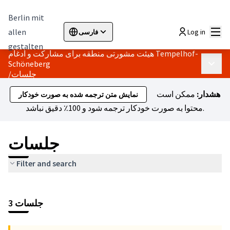
Berlin mit
اصلی
allen
Log in
فارسی
Sprache wählen
Choose language
Elegir el idioma
Cho
gestalten
هیئت مشورتی منطقه برای مشارکت و ادغام Tempelhof-
Schöneberg
 اصلی
جلسات
/
هشدار:
ممکن است
نمایش متن ترجمه شده به صورت خودکار
محتوا به صورت خودکار ترجمه شود و 100٪ دقیق نباشد.
جلسات
Filter and search
رد شدن از نقشه
Leaflet
|
©
HERE maps
+
3 جلسات
−