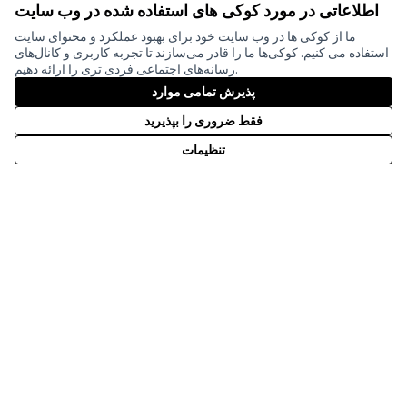
اطلاعاتی در مورد کوکی های استفاده شده در وب سایت
ما از کوکی ها در وب سایت خود برای بهبود عملکرد و محتوای سایت
استفاده می کنیم. کوکی‌ها ما را قادر می‌سازند تا تجربه کاربری و کانال‌های
رسانه‌های اجتماعی فردی تری را ارائه دهیم.
(لینک خارجی)
Creative
(لینک خارجی)
mitgestalten
توسط
وب سایت ساخته شده با
نرم افزار رایگان
پذیرش تمامی موارد
Partizipationsbüro
فقط ضروری را بپذیرید
تنظیمات
با مشارکت مالی اتحادیه اروپا. دیدگاه‌ها و
نظرات بیان شده اما فقط متعلق به
نویسنده(ها) است و لزوماً منعکس کننده
دیدگاه‌های اتحادیه اروپا نیست. اتحادیه اروپا
نمی‌تواند مسئولیتی در قبال آنها داشته باشد.