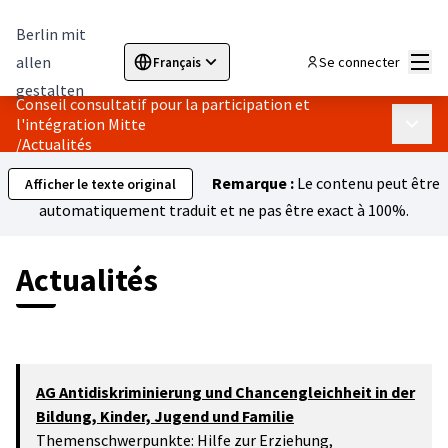
Berlin mit
Menu
allen
Se connecter
Français
Sprache wählen
Choose language
Elegir el idioma
Cho
gestalten
Conseil consultatif pour la participation et
l'intégration Mitte
Menu p
/
Actualités
Remarque :
Le contenu peut être
Afficher le texte original
automatiquement traduit et ne pas être exact à 100%.
Actualités
AG Antidiskriminierung und Chancengleichheit in der
Bildung, Kinder, Jugend und Familie
Themenschwerpunkte: Hilfe zur Erziehung,