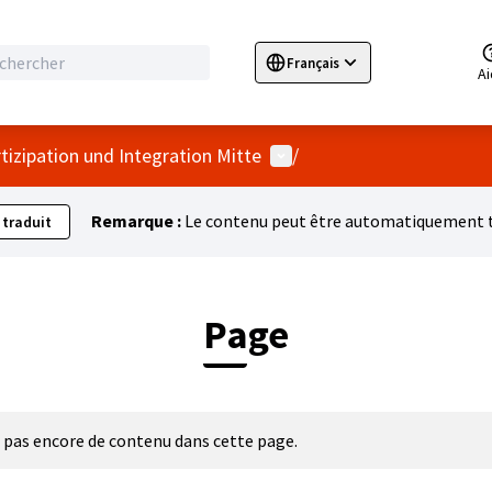
Français
Sprache wählen
Choose language
E
A
Menu utilisateur
rtizipation und Integration Mitte
/
Remarque :
Le contenu peut être automatiquement tr
 traduit
Page
 a pas encore de contenu dans cette page.