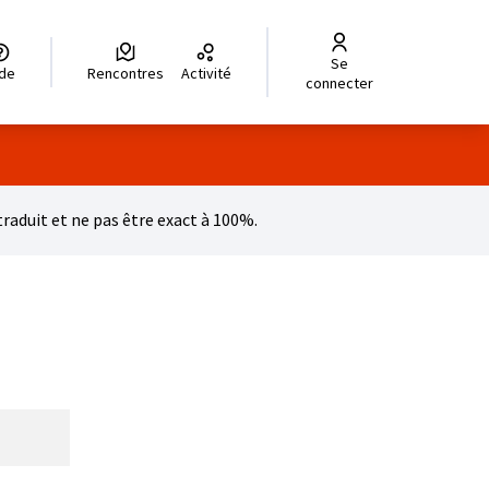
Se
legir el idioma
Choisir la langue
Wybierz język
Dil seçiniz
زبان را انتخاب کنید
للغة
ide
Rencontres
Activité
connecter
aduit et ne pas être exact à 100%.