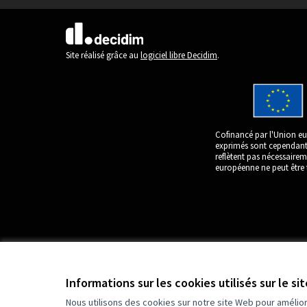
(Lien externe)
Site réalisé grâce au
logiciel libre Decidim
.
Cofinancé par l'Union eu
exprimés sont cependant 
reflètent pas nécessaire
européenne ne peut être 
Informations sur les cookies utilisés sur le si
Nous utilisons des cookies sur notre site Web pour amélio