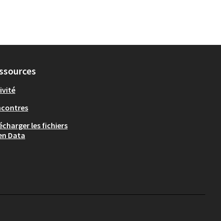
ssources
ivité
ncontres
écharger les fichiers
en Data