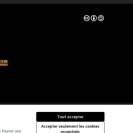
Licence Creative Comm
(Lien externe)
Tout accepter
Accepter seulement les cookies
 fournir une
essentiels