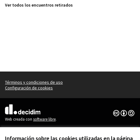
Ver todos los encuentros retirados
Términos y condiciones de uso
Configuración de cookies
Con licenci
(Enlace exte
(Enlace externo)
Web creada con
software libre
.
Información sobre las cookies utilizadas en la página