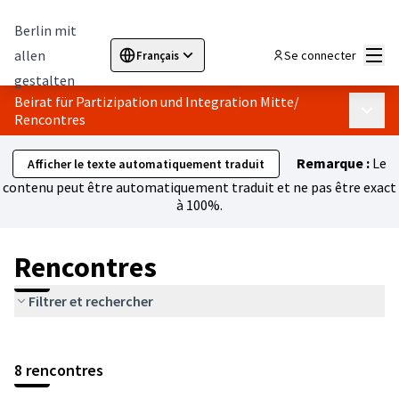
Berlin mit
Menu
allen
Se connecter
Français
Sprache wählen
Choose language
Elegir el idioma
Cho
gestalten
Beirat für Partizipation und Integration Mitte
/
Menu p
Rencontres
Remarque :
Le
Afficher le texte automatiquement traduit
contenu peut être automatiquement traduit et ne pas être exact
à 100%.
Rencontres
Filtrer et rechercher
Passer la carte
Leaflet
|
©
HERE maps
L'élément suivant est une carte qui présente les éléments de cet
+
8 rencontres
−