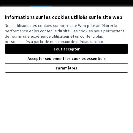
Informations sur les cookies utilisés sur le site web
Nous utilisons des cookies sur notre site Web pour améliorer la
Cofinancé par l'Union européenne. Les points
performance et les contenus du site. Les cookies nous permettent
de vue et opinions exprimés sont cependant
de fournir une expérience utilisateur et un contenu plus
ceux de l'auteur(s) uniquement et ne reflètent
personnalisés à partir de nos canaux de médias sociaux.
pas nécessairement ceux de l'Union
européenne. L'Union européenne ne peut être
Tout accepter
tenue responsable de ceux-ci.
Accepter seulement les cookies essentiels
Paramètres
by