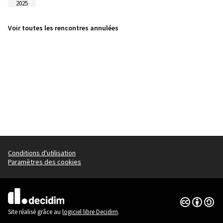
2025
Voir toutes les rencontres annulées
Conditions d'utilisation
Paramètres des cookies
Licence Cre
(Lien extern
(Lien externe)
Site réalisé grâce au
logiciel libre Decidim
.