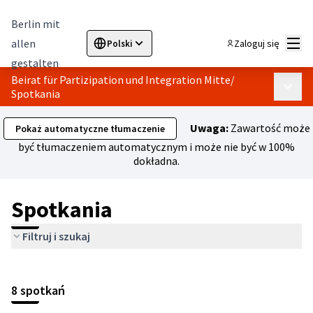
Berlin mit
Menu
allen
Zaloguj się
Polski
Sprache wählen
Choose language
Elegir el idioma
Cho
gestalten
Beirat für Partizipation und Integration Mitte
/
Menu 
Spotkania
Uwaga:
Zawartość może
Pokaż automatyczne tłumaczenie
być tłumaczeniem automatycznym i może nie być w 100%
dokładna.
Spotkania
Filtruj i szukaj
Pomiń mapę
Leaflet
|
©
HERE maps
Poniższy element to mapa, która przedstawia elementy na tej 
+
8 spotkań
−