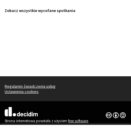
Zobacz wszystkie wycofane spotkania
Regulamin świadczenia usług
Ustawienia cookies
Licencja Cr
(Link zewnęt
(Link zewnętrzny)
Strona internetowa powstała z użyciem
free software
.