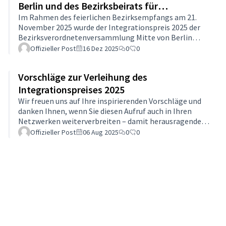
auszurichten.Begründung:Als Mitglieder dieses Beirates
Berlin und des Bezirksbeirats für
und als Menschen, die in Berlin-Mitte in direktem
Partizipation und Integration Mitte
Im Rahmen des feierlichen Bezirksempfangs am 21.
Kontakt mit von Krieg, Flu…
November 2025 wurde der Integrationspreis 2025 der
Bezirksverordnetenversammlung Mitte von Berlin
gemeinsam mit dem Bezirksbeirat für Partizipation
Offizieller Post
16 Dez 2025
0
0
und Integration Mitte verliehen.Vertreterinnen und
Vertreter der ausgezeichneten Projekte und Vereine
Vorschläge zur Verleihung des
waren anwesend und wurden von den Laudatorinnen
und Laudatoren aus der
Integrationspreises 2025
Bezirksverordnetenversammlung sowie dem
Wir freuen uns auf Ihre inspirierenden Vorschläge und
Bezirksbeirat für Partizipation und Integration für ihr
danken Ihnen, wenn Sie diesen Aufruf auch in Ihren
herausragendes Engagement und ihre…
Netzwerken weiterverbreiten – damit herausragendes
Engagement die Sichtbarkeit erhält, die es
Offizieller Post
06 Aug 2025
0
0
verdient.Unten finden Sie das "Vorlagenblatt" als PDF
zur Einreichung Ihrer Vorschläge für den Preis.Mit
freundlichen GrüßenHuri YavuzBüro für Partizipation
und IntegrationGeschäftsstelle des Bezirksbeirats für
Partizipation und IntegrationBezirksamt Mitte von
BerlinHuri.Yavuz@ba-mitte.berlin.de