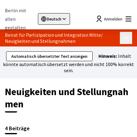
Berlin mit
Hau
allen
Anmelden
Deutsch
Sprache wählen
Choose language
Elegir el idioma
Cho
gestalten
Beirat für Partizipation und Integration Mitte
/
Haupt
Neuigkeiten und Stellungnahmen
Hinweis:
Inhalt
Automatisch übersetzter Text anzeigen
könnte automatisch übersetzt werden und nicht 100% korrekt
sein.
Neuigkeiten und Stellungnah
men
4 Beiträge