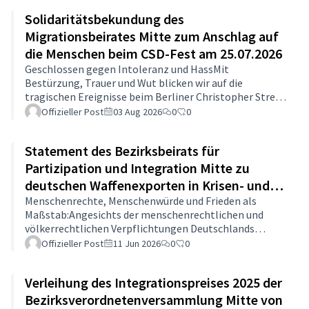
Solidaritätsbekundung des
Migrationsbeirates Mitte zum Anschlag auf
die Menschen beim CSD-Fest am 25.07.2026
Geschlossen gegen Intoleranz und HassMit
Bestürzung, Trauer und Wut blicken wir auf die
tragischen Ereignisse beim Berliner Christopher Street
Day (CSD). Wir verurteilen diese Gewalttat. Unsere
Offizieller Post
03 Aug 2026
0
0
Gedanken und unser volles Mitgefühl gelten den
Opfern, ihren Angehörigen und der gesamten queeren
Statement des Bezirksbeirats für
Community.Der Täter wurde bereits ermittelt. Es ist ein
junger Mann aus der migrantischen Community, der
Partizipation und Integration Mitte zu
mutmaßlich von islamistischen Kräften radikalisiert
deutschen Waffenexporten in Krisen- und
worden ist. Wir stellen als Migrationsbeirat klar u…
Konfliktregionen
Menschenrechte, Menschenwürde und Frieden als
Maßstab:Angesichts der menschenrechtlichen und
völkerrechtlichen Verpflichtungen Deutschlands
sprechen wir uns dafür aus, den Export von Waffen in
Offizieller Post
11 Jun 2026
0
0
Krisen- und Konfliktregionen deutlich restriktiver zu
handhaben und bestehende Genehmigungspraktiken
Verleihung des Integrationspreises 2025 der
konsequent an strengen menschenrechtlichen und
völkerrechtlichen Kriterien
Bezirksverordnetenversammlung Mitte von