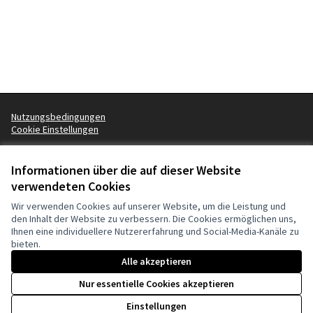
Nutzungsbedingungen
Cookie Einstellungen
Informationen über die auf dieser Website
Creative Co
(Externer Li
verwendeten Cookies
(Externer Link)
Website mit
freier Software
erstellt.
Wir verwenden Cookies auf unserer Website, um die Leistung und
den Inhalt der Website zu verbessern. Die Cookies ermöglichen uns,
Ihnen eine individuellere Nutzererfahrung und Social-Media-Kanäle zu
bieten.
Alle akzeptieren
Kofinanziert durch die Europäische Union. Die
Nur essentielle Cookies akzeptieren
geäußerten Ansichten und Meinungen sind
jedoch ausschließlich die der Autor(en) und
Einstellungen