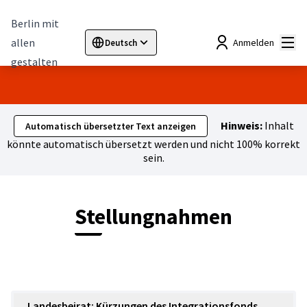
Berlin mit
Hau
allen
Anmelden
Deutsch
Sprache wählen
Choose language
Elegir el idioma
Cho
gestalten
Hinweis:
Inhalt
Automatisch übersetzter Text anzeigen
könnte automatisch übersetzt werden und nicht 100% korrekt
sein.
Stellungnahmen
Landesbeirat: Kürzungen des Integrationsfonds