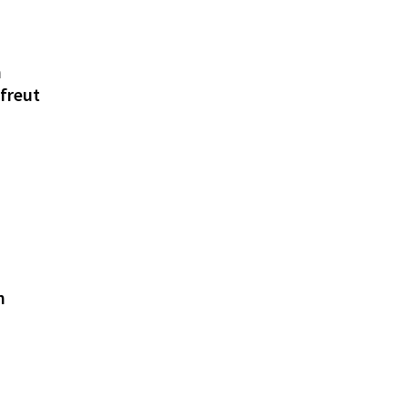
n
freut
n