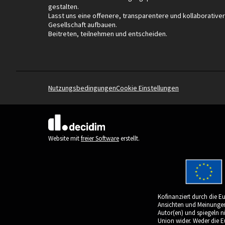
gestalten.
Lasst uns eine offenere, transparentere und kollaborative
Gesellschaft aufbauen.
Beitreten, teilnehmen und entscheiden.
Nutzungsbedingungen
Cookie Einstellungen
(Externer Link)
Website mit
freier Software
erstellt.
Kofinanziert durch die E
Ansichten und Meinungen 
Autor(en) und spiegeln n
Union wider. Weder die 