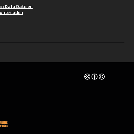
n Data Dateien
unterladen
Creative Commons Lize
(Externer Link)