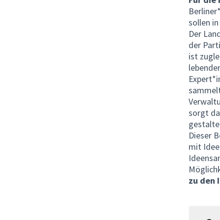
Berliner
sollen in
Der Land
der Part
ist zugl
lebende
Expert*i
sammelt 
Verwaltu
sorgt da
gestalte
Dieser B
mit Idee
Ideensa
Möglichk
zu den 