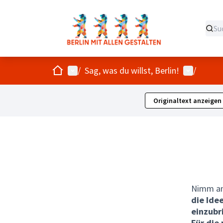
Start
Hauptmenü
Benutzer
/
Sag, was du willst, Berlin!
/
Originaltext anzeigen
Nimm a
die Ide
einzubr
Für die