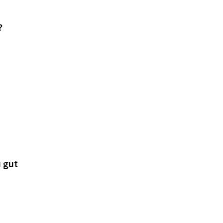
?
u gut