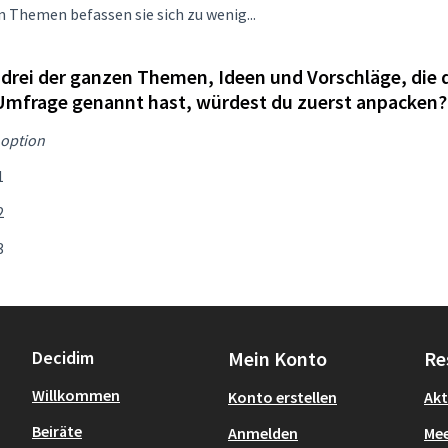
n Themen befassen sie sich zu wenig...
drei der ganzen Themen, Ideen und Vorschläge, die d
Umfrage genannt hast, würdest du zuerst anpacken?
option
1
2
3
Decidim
Mein Konto
Re
Willkommen
Konto erstellen
Akt
Beiräte
Anmelden
Mee