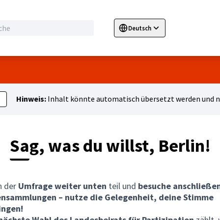
Deutsch
Sprache wählen
Choose language
E
-Menü
Hinweis:
Inhalt könnte automatisch übersetzt werden und ni
Sag, was du willst, Berlin!
n der
Umfrage weiter unten
teil und
besuche anschließe
ensammlungen – nutze die Gelegenheit, deine Stimme
ingen!
 nächste Wahl des Landesbeirats für Partizipation
zählt,