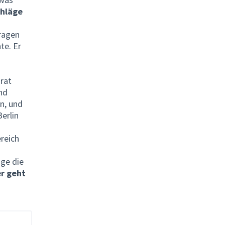
chläge
Fragen
te. Er
rat
nd
n, und
erlin
reich
ge die
er geht