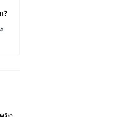
in?
er
 wäre