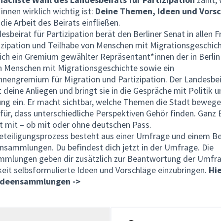
*innen wirklich wichtig ist:
Deine Themen, Ideen und Vors
 die Arbeit des Beirats einfließen.
esbeirat für Partizipation berät den Berliner Senat in allen 
izipation und Teilhabe von Menschen mit Migrationsgeschich
eich ein Gremium gewählter Repräsentant*innen der in Berlin
n Menschen mit Migrationsgeschichte sowie ein
nnengremium für Migration und Partizipation. Der Landesbei
deine Anliegen und bringt sie in die Gespräche mit Politik u
ng ein. Er macht sichtbar, welche Themen die Stadt bewege
für, dass unterschiedliche Perspektiven Gehör finden. Ganz B
t mit – ob mit oder ohne deutschen Pass.
eteiligungsprozess besteht aus einer Umfrage und einem Be
nsammlungen. Du befindest dich jetzt in der Umfrage. Die
mmlungen geben dir zusätzlich zur Beantwortung der Umfra
eit selbsformulierte Ideen und Vorschläge einzubringen.
Hi
Ideensammlungen ->