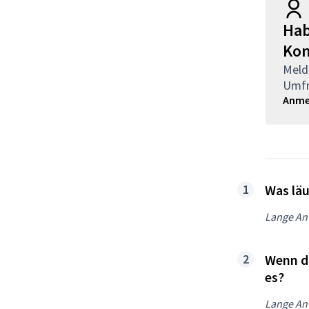
Hab
Kon
Melde
Umfr
Anme
Was läu
Lange An
Wenn du
es?
Lange An