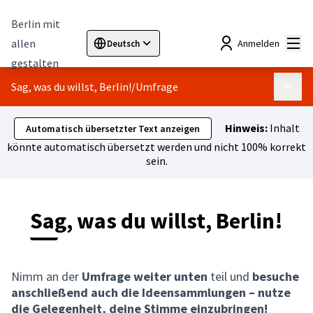
Berlin mit
Hau
allen
Anmelden
Deutsch
Sprache wählen
Choose language
Elegir el idioma
Cho
gestalten
Sag, was du willst, Berlin!
/
Umfrage
Haupt
Hinweis:
Inhalt
Automatisch übersetzter Text anzeigen
könnte automatisch übersetzt werden und nicht 100% korrekt
sein.
Sag, was du willst, Berlin!
Nimm an der
Umfrage weiter unten
teil und
besuche
anschließend auch die Ideensammlungen – nutze
die Gelegenheit, deine Stimme einzubringen!