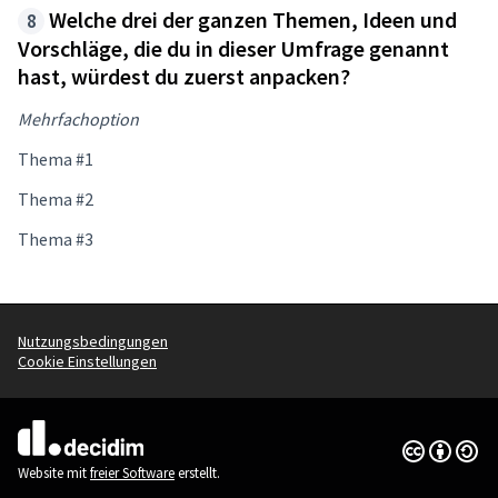
Welche drei der ganzen Themen, Ideen und
Vorschläge, die du in dieser Umfrage genannt
hast, würdest du zuerst anpacken?
Mehrfachoption
Thema #1
Thema #2
Thema #3
Nutzungsbedingungen
Cookie Einstellungen
Creative Co
(Externer Li
(Externer Link)
Website mit
freier Software
erstellt.