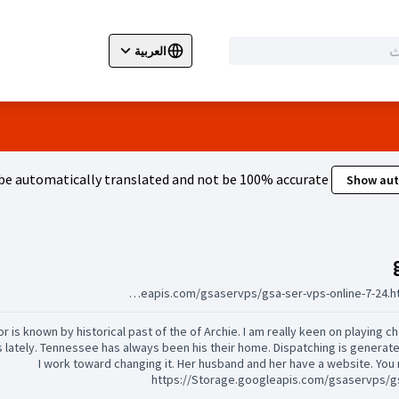
العربية
ir la langue
Wybierz język
Dil seçiniz
e automatically translated and not be 100% accurate.
Show aut
المجموعات (gregoriohepp81)
https://storage.googleapis.com/gsaservps/gsa-ser-vps-online-7-24.html
r is known by historical past of the of Archie. I am really keen on playing c
s lately. Tennessee has always been his their home. Dispatching is genera
I work toward changing it. Her husband and her have a website. You 
https://Storage.googleapis.com/gsaservps/gs