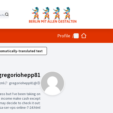
الصفحة الرئيسية
القائمة الرئيسية
Profile
/
omatically-translated text
gregoriohepp81
@gregoriohepp81
hess but I've been taking on
te income make cash except
may decide to check it out:
a-ser-vps-online-7-24.html