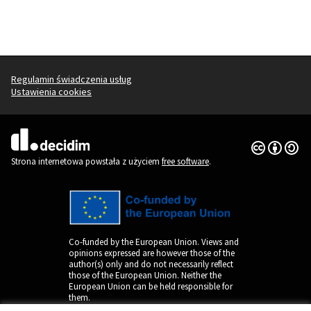
Regulamin świadczenia usług
Ustawienia cookies
Licencja Cr
(Link zewnęt
(Link zewnętrzny)
Strona internetowa powstała z użyciem
free software
.
Co-funded by the European Union. Views and
opinions expressed are however those of the
author(s) only and do not necessarily reflect
those of the European Union. Neither the
European Union can be held responsible for
them.