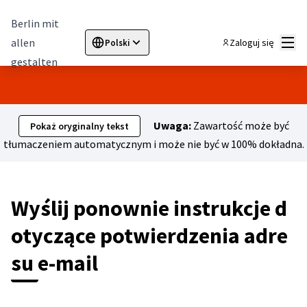
Berlin mit
Menu
allen
Zaloguj się
Polski
Sprache wählen
Choose language
Elegir el idioma
Cho
gestalten
Uwaga:
Zawartość może być
Pokaż oryginalny tekst
tłumaczeniem automatycznym i może nie być w 100% dokładna.
Wyślij ponownie instrukcje d
otyczące potwierdzenia adre
su e-mail