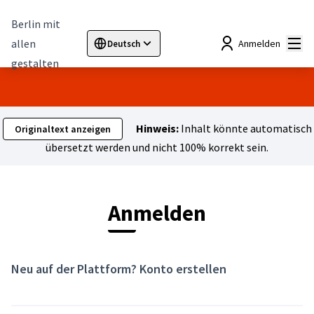
Berlin mit
Hau
allen
Anmelden
Deutsch
Sprache wählen
Choose language
Elegir el idioma
Cho
gestalten
Hinweis:
Inhalt könnte automatisch
Originaltext anzeigen
übersetzt werden und nicht 100% korrekt sein.
Anmelden
Neu auf der Plattform?
Konto erstellen