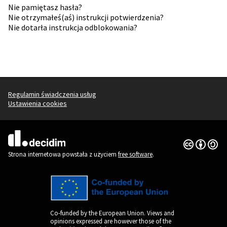
Nie pamiętasz hasła?
Nie otrzymałeś(aś) instrukcji potwierdzenia?
Nie dotarła instrukcja odblokowania?
Regulamin świadczenia usług
Ustawienia cookies
Licencja Cr
(Link zewnęt
(Link zewnętrzny)
Strona internetowa powstała z użyciem
free software
.
Co-funded by the European Union. Views and
opinions expressed are however those of the