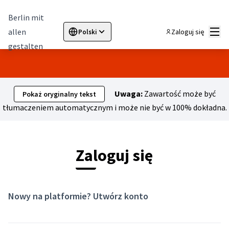
Berlin mit
Menu
allen
Zaloguj się
Polski
Sprache wählen
Choose language
Elegir el idioma
Cho
gestalten
Uwaga:
Zawartość może być
Pokaż oryginalny tekst
tłumaczeniem automatycznym i może nie być w 100% dokładna.
Zaloguj się
Nowy na platformie?
Utwórz konto