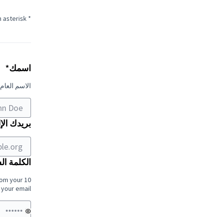
* Required fields are marked with an asterisk
إذا
كنت
مط
بشرًا
اسمك
*
،
الاسم العا
فتجاهل
هذا
الحقل
بريدك الإ
الكلمة ال
rom your
your email.