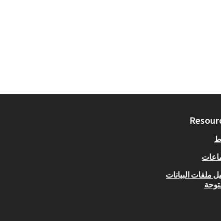
Resour
ط
اعات
ل ملفات البيانات
توحة