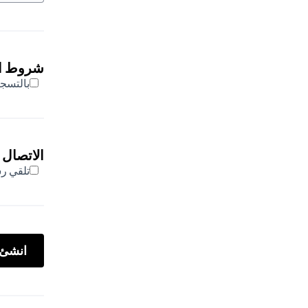
شروط ا
بالتسج
الاتصال 
تلقي رس
انشئ 