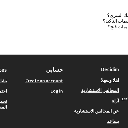
ك السري؟
يمات التأكيد؟
ليمات فتح؟
Decidim
حسابي
ces
اهلا وسهلا
Create an account
نشا
المجالس الاستشارية
Log in
اجتم
Let
آراء
تحمي
المف
عن المجالس الاستشارية
يساعد