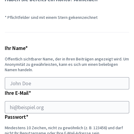
* Pflichtfelder sind mit einem Stern gekennzeichnet
Wenn
Sie
Erforderlich
ein
Ihr Name
*
Mensch
Öffentlich sichtbarer Name, der in Ihren Beiträgen angezeigt wird. Um
sind,
Anonymität zu gewährleisten, kann es sich um einen beliebigen
ignorieren
Namen handeln.
Sie
dieses
Feld
Erforderlich
Ihre E-Mail
*
Erforderlich
Passwort
*
Mindestens 10 Zeichen, nicht zu gewöhnlich (z. B. 123456) und darf
nicht Ihr Benutzername oder Ihre E-Mail-Adresse sein.