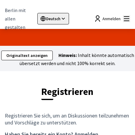
Berlin mit
Hau
allen
Anmelden
Deutsch
Sprache wählen
Choose language
Elegir el idioma
Cho
gestalten
Hinweis:
Inhalt könnte automatisch
Originaltext anzeigen
übersetzt werden und nicht 100% korrekt sein.
Registrieren
Registrieren Sie sich, um an Diskussionen teilzunehmen
und Vorschläge zu unterstützen.
Haben Sie bereits ein Konto?
Anmelden