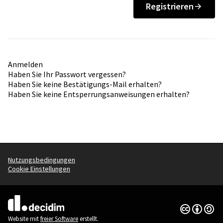
Registrieren
Anmelden
Haben Sie Ihr Passwort vergessen?
Haben Sie keine Bestätigungs-Mail erhalten?
Haben Sie keine Entsperrungsanweisungen erhalten?
Nutzungsbedingungen
Cookie Einstellungen
Creative Co
(Externer Li
(Externer Link)
Website mit
freier Software
erstellt.