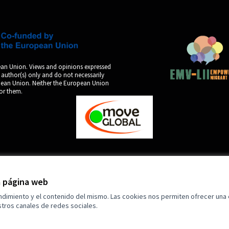
an Union. Views and opinions expressed
 author(s) only and do not necessarily
opean Union. Neither the European Union
for them.
by
la página web
endimiento y el contenido del mismo. Las cookies nos permiten ofrecer una
tros canales de redes sociales.