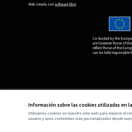
(Enlace externo)
Web creada con
software libre
.
Co-funded by the Europe
are however those of the
reflect those of the Eur
can be held responsible 
Información sobre las cookies utilizadas en 
Utilizamos cookies en nuestro sitio web para mejorar el r
usuario y unos contenidos más personalizados desde nues