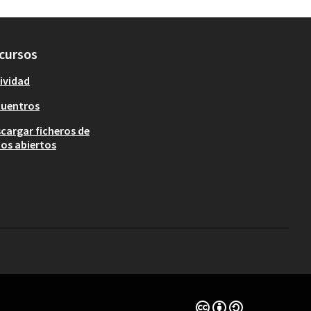
cursos
ividad
cuentros
cargar ficheros de
os abiertos
Con licencia Creative 
(Enlace externo)