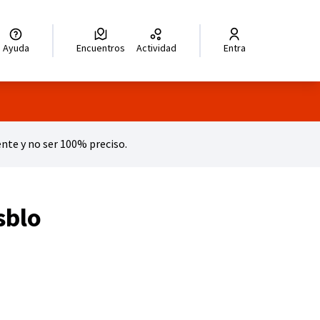
legir el idioma
Choisir la langue
Wybierz język
Dil seçiniz
زبان را انتخاب کنید
للغة
Ayuda
Encuentros
Actividad
Entra
te y no ser 100% preciso.
sblo