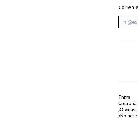
Correo 
Entra
Crea una
¿Olvidast
¿No has r