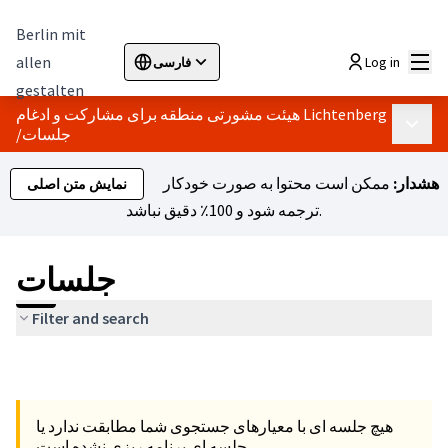
Berlin mit
اصلی
allen
Log in
فارسی
Sprache wählen
Choose language
Elegir el idioma
Cho
gestalten
هیئت مشورتی منطقه برای مشارکت و ادغام Lichtenberg
 اصلی
جلسات
/
هشدار:
ممکن است محتوا به صورت خودکار
نمایش متن اصلی
ترجمه شود و 100٪ دقیق نباشد.
جلسات
Filter and search
هیچ جلسه ای با معیارهای جستجوی شما مطابقت ندارد یا
جلسه ای برنامه ریزی نشده است.