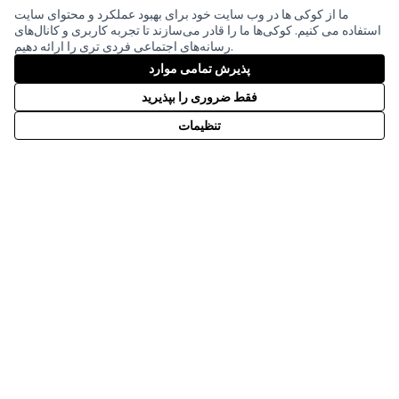
ما از کوکی ها در وب سایت خود برای بهبود عملکرد و محتوای سایت
استفاده می کنیم. کوکی‌ها ما را قادر می‌سازند تا تجربه کاربری و کانال‌های
رسانه‌های اجتماعی فردی تری را ارائه دهیم.
(لینک خارجی)
Creative
(لینک خارجی)
پذیرش تمامی موارد
mitgestalten
توسط
وب سایت ساخته شده با
نرم افزار رایگان
Partizipationsbüro
فقط ضروری را بپذیرید
تنظیمات
با مشارکت مالی اتحادیه اروپا. دیدگاه‌ها و
نظرات بیان شده اما فقط متعلق به
نویسنده(ها) است و لزوماً منعکس کننده
دیدگاه‌های اتحادیه اروپا نیست. اتحادیه اروپا
نمی‌تواند مسئولیتی در قبال آنها داشته باشد.