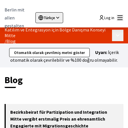
Berlin mit
Ana
allen
Log in
Türkçe
Sprache wählen
Choose language
Elegir el idioma
Cho
gestalten
Katılım ve Entegrasyon için Bölge Danışma Konseyi
Mitte
Ana m
/
Blog
Uyarı:
İçerik
Otomatik olarak çevrilmiş metni göster
otomatik olarak çevrilebilir ve %100 doğru olmayabilir.
Blog
Bezirksbeirat für Partizipation und Integration
Mitte vergibt erstmalig Preis an ehrenamtlich
Engagierte mit Migrationsgeschichte