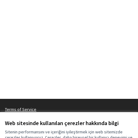
Terms of Service
Çerez ayarları
Web sitesinde kullanılan çerezler hakkında bilgi
Sitenin performansını ve içeriğini iyileştirmek için web sitemizde
çerezler kullanıyoruz. Çerezler, daha bireysel bir kullanıcı deneyimi ve