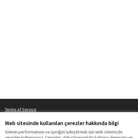
Terms of Service
Çerez ayarları
Web sitesinde kullanılan çerezler hakkında bilgi
Sitenin performansını ve içeriğini iyileştirmek için web sitemizde
çerezler kullanıyoruz. Çerezler, daha bireysel bir kullanıcı deneyimi ve