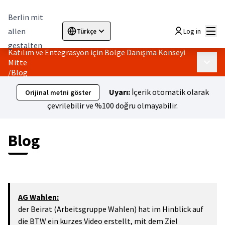
Berlin mit
Ana
allen
Log in
Türkçe
Sprache wählen
Choose language
Elegir el idioma
Cho
gestalten
Katılım ve Entegrasyon için Bölge Danışma Konseyi
Mitte
Ana m
/
Blog
Uyarı:
İçerik otomatik olarak
Orijinal metni göster
çevrilebilir ve %100 doğru olmayabilir.
Blog
AG Wahlen:
der Beirat (Arbeitsgruppe Wahlen) hat im Hinblick auf
die BTW ein kurzes Video erstellt, mit dem Ziel