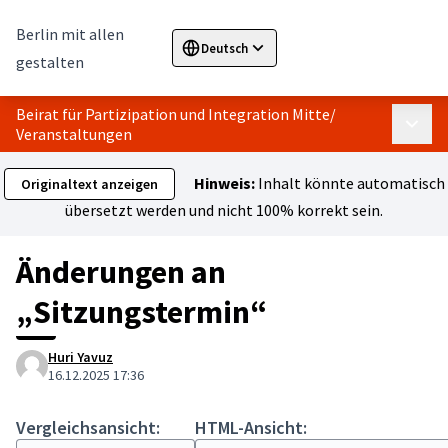
Berlin mit allen
Deutsch
Sprache wählen
Choose language
Elegir el i
gestalten
Beirat für Partizipation und Integration Mitte
/
Haupt
Veranstaltungen
Hinweis:
Inhalt könnte automatisch
Originaltext anzeigen
übersetzt werden und nicht 100% korrekt sein.
Änderungen an
„Sitzungstermin“
Huri Yavuz
16.12.2025 17:36
Vergleichsansicht:
HTML-Ansicht: