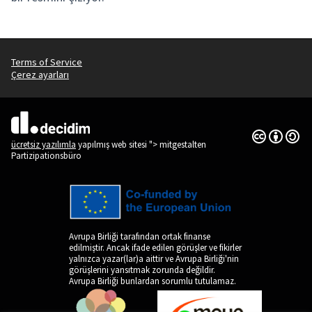
Terms of Service
Çerez ayarları
Creative Co
(Dış bağlantı
(Dış bağlantı)
ücretsiz yazılımla
yapılmış web sitesi "> mitgestalten
Partizipationsbüro
Avrupa Birliği tarafından ortak finanse
edilmiştir. Ancak ifade edilen görüşler ve fikirler
yalnızca yazar(lar)a aittir ve Avrupa Birliği'nin
görüşlerini yansıtmak zorunda değildir.
Avrupa Birliği bunlardan sorumlu tutulamaz.