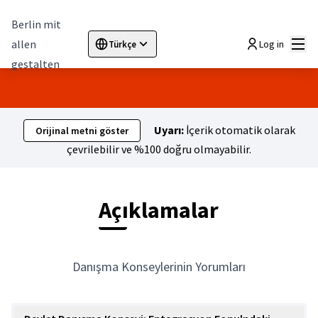
Berlin mit
Ana
allen
Log in
Türkçe
Sprache wählen
Choose language
Elegir el idioma
Cho
gestalten
Uyarı:
İçerik otomatik olarak
Orijinal metni göster
çevrilebilir ve %100 doğru olmayabilir.
Açıklamalar
Danışma Konseylerinin Yorumları