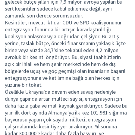
gelecek bütçe yılları için 7,9 milyon avroya yapılan bu
sert kesintiler sadece kabul edilemez değil, aynı
zamanda son derece sorumsuzdur.
Kesintiler, mevcut iktidar CDU ve SPD koalisyonunun
entegrasyon fonunda bir artışın kararlaştırıldığı
koalisyon anlaşmasıyla doğrudan çelişiyor. Bu artış
yerine, taslak bütçe, önceki finansmanın yaklaşık üçte
birine veya yüzde 34,7'sine tekabül eden 4,2 milyon
avroluk bir kesinti öngörüyor. Bu, siyasi taahhütlerin
açık bir ihlali ve hem şehir merkezinde hem de dış
bölgelerde uçuş ve göç geçmişi olan insanların başarılı
entegrasyonuna ve katılımına bağlı olan herkes için
yüzüne bir tokat.
Özellikle Ukrayna'da devam eden savaş nedeniyle
dünya çapında artan mülteci sayısı, entegrasyon için
daha fazla çaba ve mali kaynak gerektiriyor. Sadece bu
yılın ilk dört ayında Almanya'ya ilk kez 101.981 sığınma
başvurusu yapan çok sayıda mülteci, entegrasyon
çalışmalarında kesintiye yer bırakmıyor. Yıl sonuna
kadar 300.000'e kadar daha fazla başvuru ve