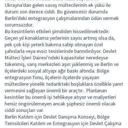
Ukrayna'dan gelen savaş mültecilerinin ek yükü ile
durum son derece ciddi. Bu güvencesiz durumda
Berlin'deki entegrasyon çalışmalarından ödün vermek
sorumsuzdur.
Bu kesintilerin etkileri şimdiden hissedilmektedir.
Geçen yıl konaklama yerlerinin sayısı artmış olsa da,
pek çok kişi yeterli bakıma sahip olmayan özel
şahıslarla veya evsiz tesislerinde barındırılıyor. Devlet
Mülteci İşleri Dairesi'ndeki kapasiteler neredeyse
tükenmiş, varış merkezleri aşırı yüklenmiş ve Berlin ve
ilçelerdeki sosyal altyapı ağır baskı altında. Bölge
entegrasyon fonu, ilçelerin ilçelerde yaşayan
mültecilere yönelik tedarikteki boşluklara özellikle yanıt
vermesini sağlayan önemli bir araçtır.. Planlanan
kesintiler bu önemli işi tehlikeye atıyor ve maliyetleri
henüz öngörülemeyen ancak şüphesiz önemli olacak
ciddi sonuçları var.
Berlin Katılım için Devlet Danışma Konseyi, Bölge
Temsilcileri Katılım ve Entegrasyon için Devlet Çalışma