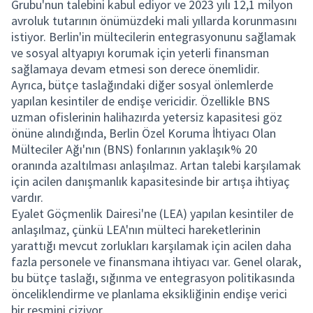
Grubu'nun talebini kabul ediyor ve 2023 yılı 12,1 milyon
avroluk tutarının önümüzdeki mali yıllarda korunmasını
istiyor. Berlin'in mültecilerin entegrasyonunu sağlamak
ve sosyal altyapıyı korumak için yeterli finansman
sağlamaya devam etmesi son derece önemlidir.
Ayrıca, bütçe taslağındaki diğer sosyal önlemlerde
yapılan kesintiler de endişe vericidir. Özellikle BNS
uzman ofislerinin halihazırda yetersiz kapasitesi göz
önüne alındığında, Berlin Özel Koruma İhtiyacı Olan
Mülteciler Ağı'nın (BNS) fonlarının yaklaşık% 20
oranında azaltılması anlaşılmaz. Artan talebi karşılamak
için acilen danışmanlık kapasitesinde bir artışa ihtiyaç
vardır.
Eyalet Göçmenlik Dairesi'ne (LEA) yapılan kesintiler de
anlaşılmaz, çünkü LEA'nın mülteci hareketlerinin
yarattığı mevcut zorlukları karşılamak için acilen daha
fazla personele ve finansmana ihtiyacı var. Genel olarak,
bu bütçe taslağı, sığınma ve entegrasyon politikasında
önceliklendirme ve planlama eksikliğinin endişe verici
bir resmini çiziyor.