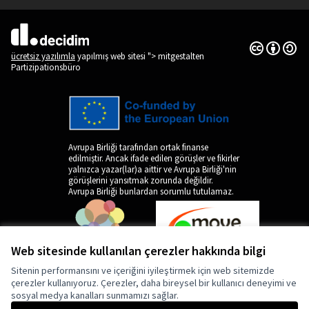
Creative Co
(Dış bağlantı
(Dış bağlantı)
ücretsiz yazılımla
yapılmış web sitesi "> mitgestalten
Partizipationsbüro
Avrupa Birliği tarafından ortak finanse
edilmiştir. Ancak ifade edilen görüşler ve fikirler
yalnızca yazar(lar)a aittir ve Avrupa Birliği'nin
görüşlerini yansıtmak zorunda değildir.
Avrupa Birliği bunlardan sorumlu tutulamaz.
Web sitesinde kullanılan çerezler hakkında bilgi
Sitenin performansını ve içeriğini iyileştirmek için web sitemizde
çerezler kullanıyoruz. Çerezler, daha bireysel bir kullanıcı deneyimi ve
sosyal medya kanalları sunmamızı sağlar.