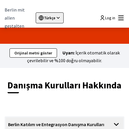
Berlin mit
Ana
allen
Log in
Türkçe
Sprache wählen
Choose language
Elegir el idioma
Cho
gestalten
Uyarı:
İçerik otomatik olarak
Orijinal metni göster
çevrilebilir ve %100 doğru olmayabilir.
Danışma Kurulları Hakkında
Berlin Katılım ve Entegrasyon Danışma Kurulları