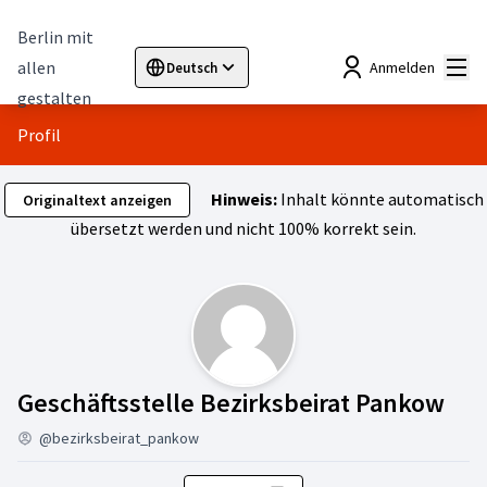
Berlin mit
Hau
allen
Anmelden
Deutsch
Sprache wählen
Choose language
Elegir el idioma
Cho
gestalten
Profil
Hinweis:
Inhalt könnte automatisch
Originaltext anzeigen
übersetzt werden und nicht 100% korrekt sein.
Abz
Geschäftsstelle Bezirksbeirat Pankow
@bezirksbeirat_pankow