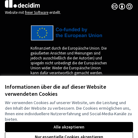
Creative Co
(Externer Li
(Externer Link)
Website mit
freier Software
erstellt.
Kofinanziert durch die Europäische Union. Die
geäußerten Ansichten und Meinungen sind
jedoch ausschließlich die der Autor(en) und
spiegeln nicht unbedingt die der Europäischen
Union wider. Weder die Europäische Union
kann dafür verantwortlich gemacht werden.
Informationen über die auf dieser Website
verwendeten Cookies
Wir verwenden Cookies auf unserer Website, um die Leistung und
den Inhalt der Website zu verbessern. Die Cookies ermöglichen uns,
Ihnen eine individuellere Nutzererfahrung und Social-Media-Kanäle zu
bieten.
by
Alle akzeptieren
Nur essentielle Cookies akzeptieren