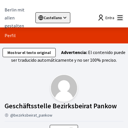
Berlin mit
Menú
allen
Entra
Castellano
Sprache wählen
Choose language
Elegir el idioma
Cho
gestalten
Perfil
Advertencia:
El contenido puede
Mostrar el texto original
ser traducido automáticamente y no ser 100% preciso.
Sig
Geschäftsstelle Bezirksbeirat Pankow
@bezirksbeirat_pankow