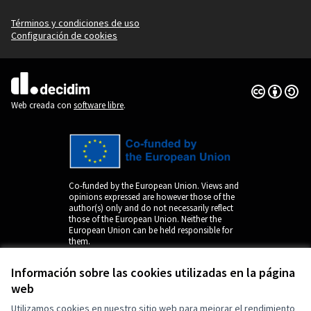
Términos y condiciones de uso
Configuración de cookies
Con licenci
(Enlace exte
(Enlace externo)
Web creada con
software libre
.
Co-funded by the European Union. Views and
opinions expressed are however those of the
author(s) only and do not necessarily reflect
those of the European Union. Neither the
European Union can be held responsible for
them.
Información sobre las cookies utilizadas en la página
web
Utilizamos cookies en nuestro sitio web para mejorar el rendimiento