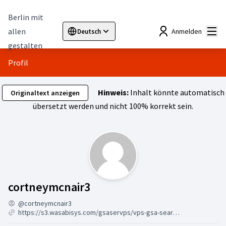
Berlin mit
Hau
allen
Anmelden
Deutsch
Sprache wählen
Choose language
Elegir el idioma
Cho
gestalten
Profil
Hinweis:
Inhalt könnte automatisch
Originaltext anzeigen
übersetzt werden und nicht 100% korrekt sein.
Aktivität (cortneymcnair3
cortneymcnair3
@cortneymcnair3
https://s3.wasabisys.com/gsaservps/vps-gsa-search-engine-ranker.html