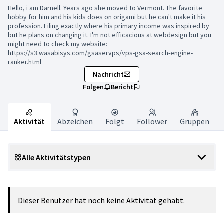
Hello, i am Darnell. Years ago she moved to Vermont. The favorite
hobby for him and his kids does on origami but he can't make it his
profession. Filing exactly where his primary income was inspired by
but he plans on changing it. I'm not efficacious at webdesign but you
might need to check my website:
https://s3.wasabisys.com/gsaservps/vps-gsa-search-engine-
ranker.html
Nachricht
Folgen
Bericht
Aktivität
Abzeichen
Folgt
Follower
Gruppen
Alle Aktivitätstypen
Dieser Benutzer hat noch keine Aktivität gehabt.