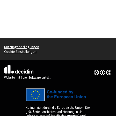
Nutzungsbedingungen
Cookie Einstellungen
Creative Co
(Externer Li
(Externer Link)
Website mit
freier Software
erstellt.
Kofinanziert durch die Europäische Union. Die
geäußerten Ansichten und Meinungen sind
jedoch ausschließlich die der Autor(en) und