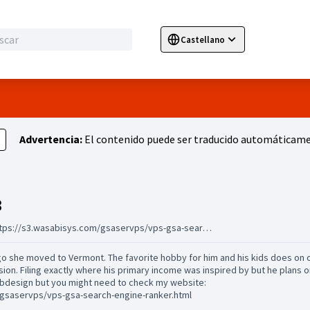
Castellano
Sprache wählen
Choose language
E
Advertencia:
El contenido puede ser traducido automáticamen
Seguidoras (cortneymcnair3)
3
https://s3.wasabisys.com/gsaservps/vps-gsa-search-engine-ranker.html
 ago she moved to Vermont. The favorite hobby for him and his kids does on 
ssion. Filing exactly where his primary income was inspired by but he plans 
 webdesign but you might need to check my website:
/gsaservps/vps-gsa-search-engine-ranker.html