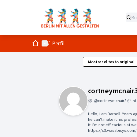
Inicio
Menú principal
/
Perfil
Mostrar el texto original
cortneymcnair
@cortneymcnair3
Hello, i am Darnell. Years
he can't make it his profe
it. I'm not efficacious at
https://s3.wasabisys.com