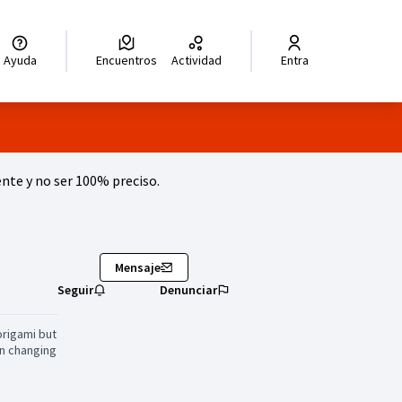
legir el idioma
Choisir la langue
Wybierz język
Dil seçiniz
زبان را انتخاب کنید
للغة
Ayuda
Encuentros
Actividad
Entra
te y no ser 100% preciso.
Mensaje
Seguir
Denunciar
origami but
on changing