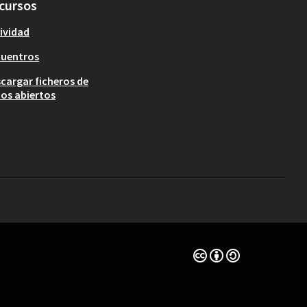
cursos
ividad
cuentros
cargar ficheros de
os abiertos
Con licencia Creative 
(Enlace externo)