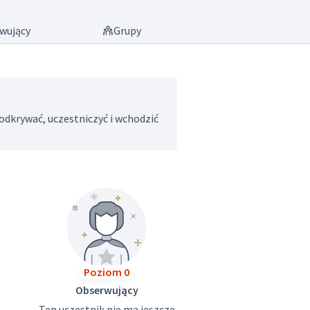
wujący
Grupy
odkrywać, uczestniczyć i wchodzić
Poziom 0
Obserwujący
Ten uczestnik nie ma jeszcze