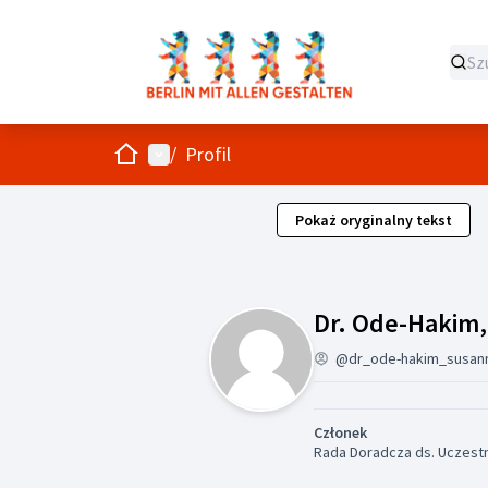
Strona główna
Menu główne
/
Profil
Pokaż oryginalny tekst
Dr. Ode-Hakim
@dr_ode-hakim_susan
Członek
Rada Doradcza ds. Uczestni