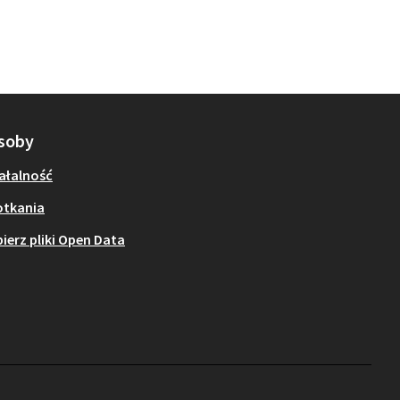
soby
ałalność
otkania
ierz pliki Open Data