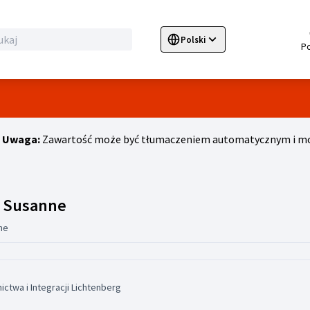
Polski
Sprache wählen
Choose language
E
Uwaga:
Zawartość może być tłumaczeniem automatycznym i moż
Odznaki (Dr. Ode-Hakim, Susanne
, Susanne
ne
ctwa i Integracji Lichtenberg