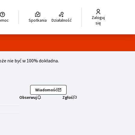
Zaloguj
legir el idioma
Choisir la langue
Wybierz język
Dil seçiniz
زبان را انتخاب کنید
للغة
Pomoc
Spotkania
Działalność
się
e nie być w 100% dokładna.
)
Wiadomość
Obserwuj
Zgłoś