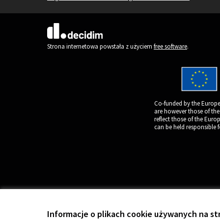
(Link zewnętrzny)
Strona internetowa powstała z użyciem
free software
.
Co-funded by the Europe
are however those of the
reflect those of the Eur
can be held responsible 
Informacje o plikach cookie używanych na st