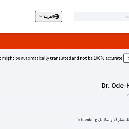
العربية
ir la langue
Wybierz język
Dil seçiniz
 might be automatically translated and not be 100% accurate.
المجموعات (Dr. Ode-Hakim, Susanne)
Dr. Ode-
 والتكامل Lichtenberg