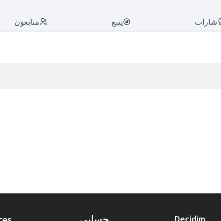
شارات
يتبع
متابعون
Decidim
حسابي
ces