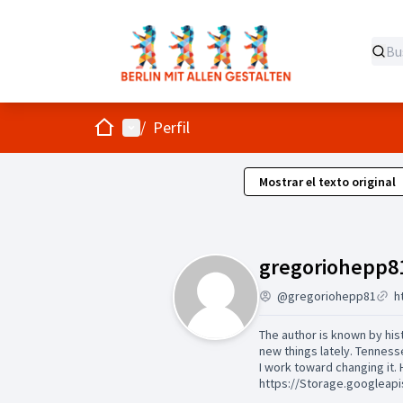
Inicio
Menú principal
/
Perfil
Mostrar el texto original
gregoriohepp8
@gregoriohepp81
The author is known by hist
new things lately. Tennes
I work toward changing it.
https://Storage.googleapi