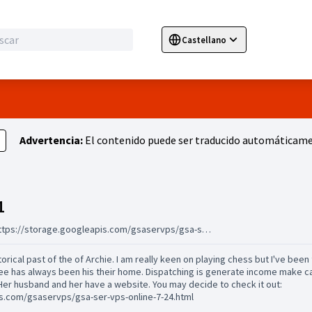
Castellano
Sprache wählen
Choose language
E
Advertencia:
El contenido puede ser traducido automáticamen
Grupos (gregoriohepp81)
1
https://storage.googleapis.com/gsaservps/gsa-ser-vps-online-7-24.html
orical past of the of Archie. I am really keen on playing chess but I've been
see has always been his their home. Dispatching is generate income make c
 Her husband and her have a website. You may decide to check it out:
s.com/gsaservps/gsa-ser-vps-online-7-24.html