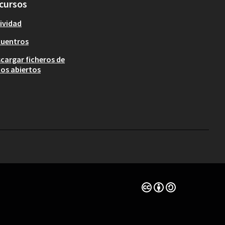
cursos
ividad
cuentros
cargar ficheros de
os abiertos
Con licencia Creative 
(Enlace externo)