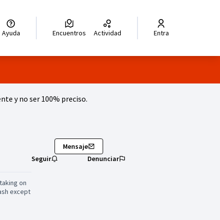
legir el idioma
Choisir la langue
Wybierz język
Dil seçiniz
زبان را انتخاب کنید
للغة
Ayuda
Encuentros
Actividad
Entra
te y no ser 100% preciso.
Mensaje
Seguir
Denunciar
 taking on
ash except