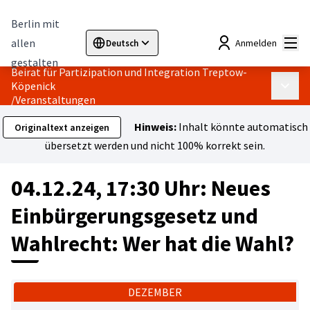
Berlin mit
Hau
allen
Anmelden
Deutsch
Sprache wählen
Choose language
Elegir el idioma
Cho
gestalten
Beirat für Partizipation und Integration Treptow-
Köpenick
Haupt
/
Veranstaltungen
Hinweis:
Inhalt könnte automatisch
Originaltext anzeigen
übersetzt werden und nicht 100% korrekt sein.
04.12.24, 17:30 Uhr: Neues
Einbürgerungsgesetz und
Wahlrecht: Wer hat die Wahl?
DEZEMBER