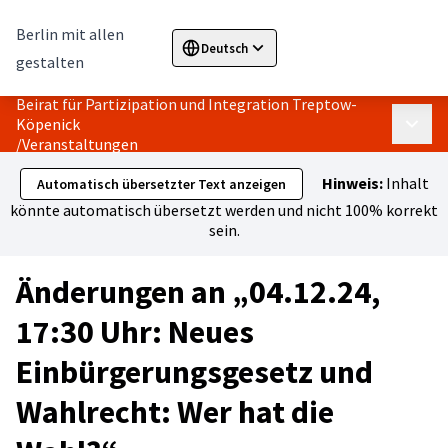
Berlin mit allen
Deutsch
Sprache wählen
Choose language
Elegir el i
gestalten
Beirat für Partizipation und Integration Treptow-
Köpenick
Haupt
/
Veranstaltungen
Hinweis:
Inhalt
Automatisch übersetzter Text anzeigen
könnte automatisch übersetzt werden und nicht 100% korrekt
sein.
Änderungen an „04.12.24,
17:30 Uhr: Neues
Einbürgerungsgesetz und
Wahlrecht: Wer hat die