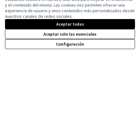
y el contenido del mismo. Las cookies nos permiten ofrecer una
experiencia de usuario y unos contenidos más personalizados desde
nuestros canales de redes sociales.
Con licenci
(Enlace exte
(Enlace externo)
Aceptar todas
Web creada con
software libre
.
Aceptar solo las esenciales
Configuración
Co-funded by the European Union. Views and
opinions expressed are however those of the
author(s) only and do not necessarily reflect
those of the European Union. Neither the
European Union can be held responsible for
them.