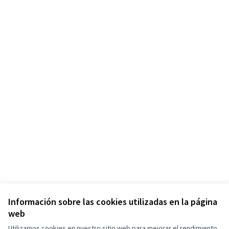
Información sobre las cookies utilizadas en la página
Términos y condiciones de uso
web
Configuración de cookies
Utilizamos cookies en nuestro sitio web para mejorar el rendimiento