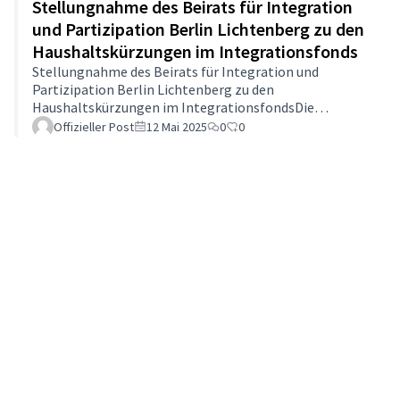
Stellungnahme des Beirats für Integration
und Partizipation Berlin Lichtenberg zu den
Haushaltskürzungen im Integrationsfonds
Stellungnahme des Beirats für Integration und
Partizipation Berlin Lichtenberg zu den
Haushaltskürzungen im IntegrationsfondsDie
aktuellen Haushaltskürzungen in Berlin haben auch
Offizieller Post
12 Mai 2025
0
0
den Integrationsfonds erheblich getroffen. Im Zuge der
Auflösung der pauschalen Minderausgaben in Höhe von
3 Milliarden Euro wurde das Budget des
Integrationsfonds von 11,9 Millionen Euro auf
11.344.295 Euro abgesenkt, was einer Kürzung von 4,69
% entspricht. Diese Reduzierung trifft insbesondere die
bezirklichen Strukt…