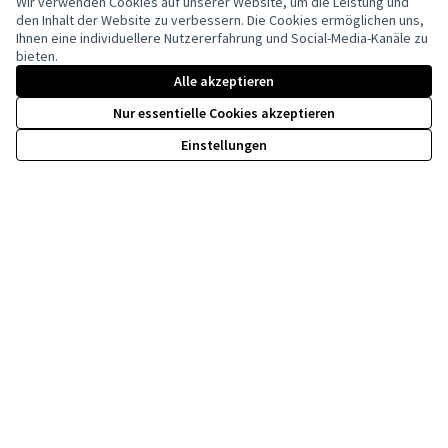
Wir verwenden Cookies auf unserer Website, um die Leistung und
den Inhalt der Website zu verbessern. Die Cookies ermöglichen uns,
Ihnen eine individuellere Nutzererfahrung und Social-Media-Kanäle zu
bieten.
Creative Co
(Externer Li
Alle akzeptieren
(Externer Link)
Website mit
freier Software
erstellt.
Nur essentielle Cookies akzeptieren
Einstellungen
Kofinanziert durch die Europäische Union. Die
geäußerten Ansichten und Meinungen sind
jedoch ausschließlich die der Autor(en) und
spiegeln nicht unbedingt die der Europäischen
Union wider. Weder die Europäische Union
kann dafür verantwortlich gemacht werden.