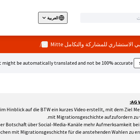
العربية
ir la langue
Wybierz język
Dil seçiniz
قائمة المستخدم
 الاستشاري للمشاركة والتكامل Mitte
/
 might be automatically translated and not be 100% accurate.
AG 
im Hinblick auf die BTW ein kurzes Video erstellt, mit dem Ziel M
mit Migrationsgeschichte aufzufordern zu 
ieser Botschaft über Social-Media-Kanäle mehr Aufmerksamkeit bei
chen mit Migrationsgeschichte für die anstehenden Wahlen zu err