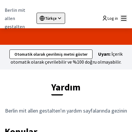
Berlin mit
Ana
allen
Log in
Türkçe
Sprache wählen
Choose language
Elegir el idioma
Cho
gestalten
Uyarı:
İçerik
Otomatik olarak çevrilmiş metni göster
otomatik olarak çevrilebilir ve %100 doğru olmayabilir.
Yardım
Berlin mit allen gestalten'ın yardım sayfalarında gezinin
Konular