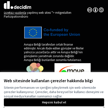
Creative Co
(Dış bağlantı
(Dış bağlantı)
ücretsiz yazılımla
yapılmış web sitesi "> mitgestalten
Partizipationsbüro
Avrupa Birliği tarafından ortak finanse
edilmiştir. Ancak ifade edilen görüşler ve fikirler
yalnızca yazar(lar)a aittir ve Avrupa Birliği'nin
görüşlerini yansıtmak zorunda değildir.
Avrupa Birliği bunlardan sorumlu tutulamaz.
Web sitesinde kullanılan çerezler hakkında bilgi
Sitenin performansını ve içeriğini iyileştirmek için web sitemizde
çerezler kullanıyoruz. Çerezler, daha bireysel bir kullanıcı deneyimi ve
sosyal medya kanalları sunmamızı sağlar.
by
Hepsini kabul et