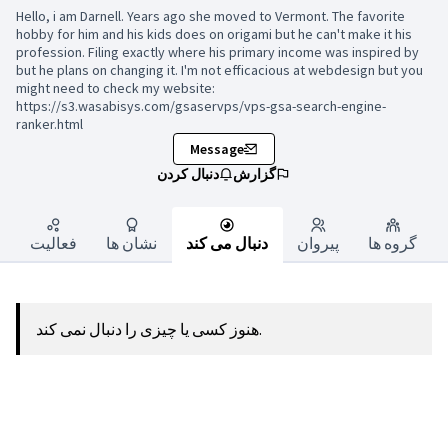
Hello, i am Darnell. Years ago she moved to Vermont. The favorite
hobby for him and his kids does on origami but he can't make it his
profession. Filing exactly where his primary income was inspired by
but he plans on changing it. I'm not efficacious at webdesign but you
might need to check my website:
https://s3.wasabisys.com/gsaservps/vps-gsa-search-engine-
ranker.html
Message
گزارش
دنبال کردن
گروه ها
پیروان
دنبال می کند
نشان ها
فعالیت
هنوز کسی یا چیزی را دنبال نمی کند.