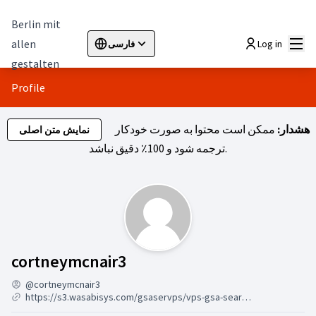
Berlin mit
اصلی
allen
Log in
فارسی
Sprache wählen
Choose language
Elegir el idioma
Cho
gestalten
Profile
هشدار:
ممکن است محتوا به صورت خودکار
نمایش متن اصلی
ترجمه شود و 100٪ دقیق نباشد.
ی کند (cortneymcnair3)
cortneymcnair3
@cortneymcnair3
https://s3.wasabisys.com/gsaservps/vps-gsa-search-engine-ranker.html