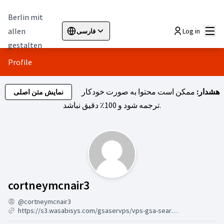
Berlin mit
اصلی
allen
Log in
فارسی
Sprache wählen
Choose language
Elegir el idioma
Cho
gestalten
Profile
هشدار:
ممکن است محتوا به صورت خودکار
نمایش متن اصلی
ترجمه شود و 100٪ دقیق نباشد.
گروه ها (cortneymcnair3)
cortneymcnair3
@cortneymcnair3
https://s3.wasabisys.com/gsaservps/vps-gsa-search-engine-ranker.html