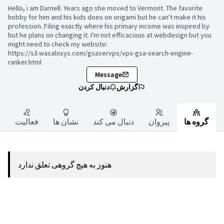
Hello, i am Darnell. Years ago she moved to Vermont. The favorite
hobby for him and his kids does on origami but he can't make it his
profession. Filing exactly where his primary income was inspired by
but he plans on changing it. I'm not efficacious at webdesign but you
might need to check my website:
https://s3.wasabisys.com/gsaservps/vps-gsa-search-engine-
ranker.html
Message
گزارش
دنبال کردن
گروه ها
پیروان
دنبال می کند
نشان ها
فعالیت
هنوز به هیچ گروهی تعلق ندارد