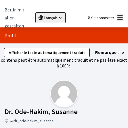
Berlin mit
Menu
allen
Se connecter
Français
Sprache wählen
Choose language
Elegir el idioma
Cho
gestalten
Profil
Remarque :
Le
Afficher le texte automatiquement traduit
contenu peut être automatiquement traduit et ne pas être exact
à 100%.
Abonnés (Dr. Od
Dr. Ode-Hakim, Susanne
@dr_ode-hakim_susanne