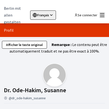
Berlin mit
Menu
allen
Se connecter
Français
Sprache wählen
Choose language
Elegir el idioma
Cho
gestalten
Profil
Remarque :
Le contenu peut être
Afficher le texte original
automatiquement traduit et ne pas être exact à 100%.
Abonnés (Dr. Od
Dr. Ode-Hakim, Susanne
@dr_ode-hakim_susanne