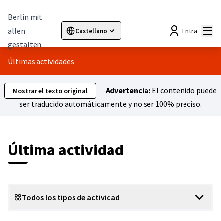
Berlin mit
Menú
allen
Entra
Castellano
Sprache wählen
Choose language
Elegir el idioma
Cho
gestalten
Últimas actividades
Advertencia:
El contenido puede
Mostrar el texto original
ser traducido automáticamente y no ser 100% preciso.
Última actividad
Todos los tipos de actividad