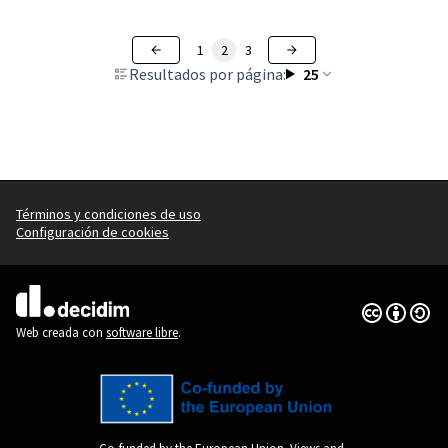
1
2
3
Resultados por página:
25
Términos y condiciones de uso
Configuración de cookies
Con licenci
(Enlace exte
(Enlace externo)
Web creada con
software libre
.